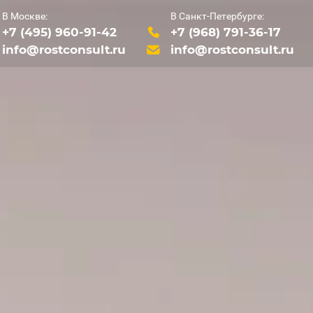
В Москве:
В Санкт-Петербурге:
+7 (495) 960-91-42
+7 (968) 791-36-17
info@rostconsult.ru
info@rostconsult.ru